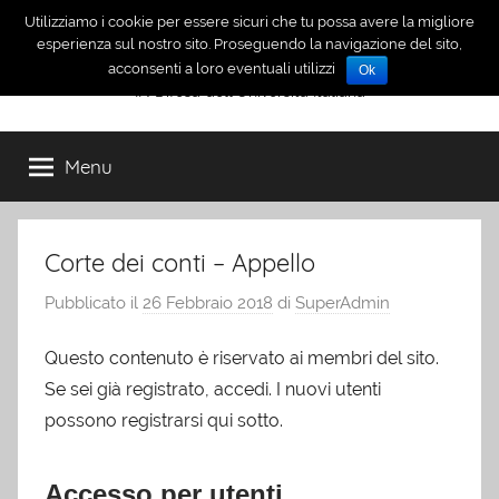
Salta
Utilizziamo i cookie per essere sicuri che tu possa avere la migliore
INDUI
al
esperienza sul nostro sito. Proseguendo la navigazione del sito,
acconsenti a loro eventuali utilizzi
Ok
contenuto
IN Difesa dell'Università Italiana
Menu
Corte dei conti – Appello
Pubblicato il
26 Febbraio 2018
di
SuperAdmin
Questo contenuto è riservato ai membri del sito.
Se sei già registrato, accedi. I nuovi utenti
possono registrarsi qui sotto.
Accesso per utenti