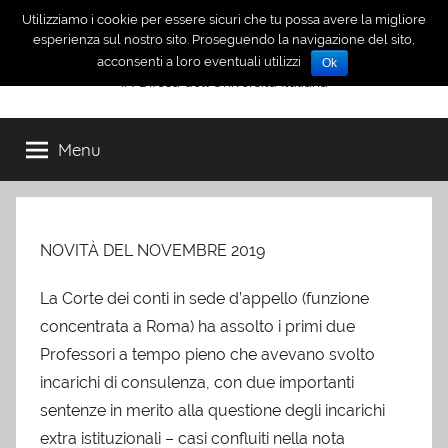
Salta
Utilizziamo i cookie per essere sicuri che tu possa avere la migliore
INDUI
al
esperienza sul nostro sito. Proseguendo la navigazione del sito,
acconsenti a loro eventuali utilizzi
Ok
contenuto
IN Difesa dell'Università Italiana
Menu
NOVITÀ DEL NOVEMBRE 2019
La Corte dei conti in sede d’appello (funzione
concentrata a Roma) ha assolto i primi due
Professori a tempo pieno che avevano svolto
incarichi di consulenza, con due importanti
sentenze in merito alla questione degli incarichi
extra istituzionali – casi confluiti nella nota