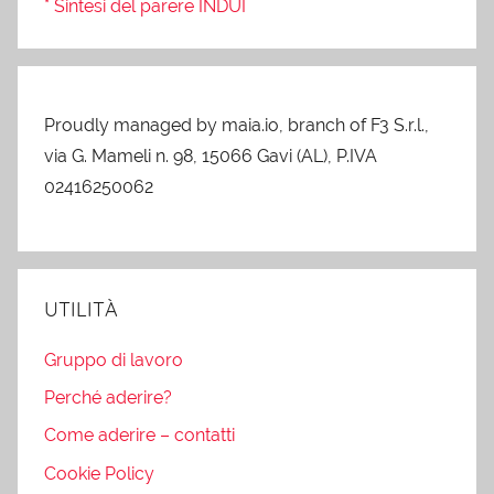
* Sintesi del parere INDUI
Proudly managed by maia.io, branch of F3 S.r.l.,
via G. Mameli n. 98, 15066 Gavi (AL), P.IVA
02416250062
UTILITÀ
Gruppo di lavoro
Perché aderire?
Come aderire – contatti
Cookie Policy