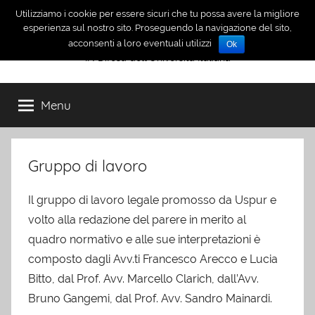
Salta
Utilizziamo i cookie per essere sicuri che tu possa avere la migliore
INDUI
al
esperienza sul nostro sito. Proseguendo la navigazione del sito,
acconsenti a loro eventuali utilizzi
Ok
contenuto
IN Difesa dell'Università Italiana
Menu
Gruppo di lavoro
Il gruppo di lavoro legale promosso da Uspur e
volto alla redazione del parere in merito al
quadro normativo e alle sue interpretazioni è
composto dagli Avv.ti Francesco Arecco e Lucia
Bitto, dal Prof. Avv. Marcello Clarich, dall’Avv.
Bruno Gangemi, dal Prof. Avv. Sandro Mainardi.